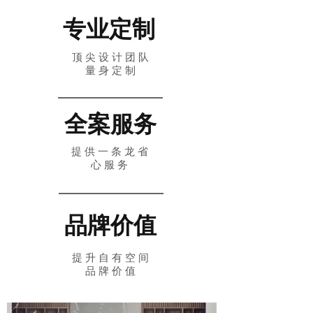
专业定制
顶 尖 设 计 团 队
量 身 定 制
全案服务
提 供 一 条 龙 省
心 服 务
品牌价值
提 升 自 有 空 间
品 牌 价 值